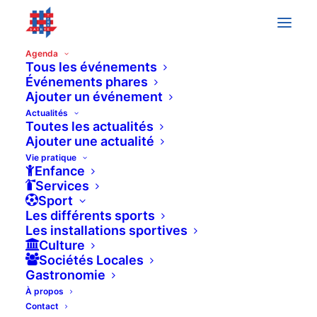
Agenda
Tous les événements
Événements phares
Ajouter un événement
septembre 2025
Actualités
Toutes les actualités
SAM
6
Ajouter une actualité
Vie pratique
Enfance
Services
Sport
Les différents sports
Les installations sportives
Culture
Sociétés Locales
Gastronomie
À propos
Contact