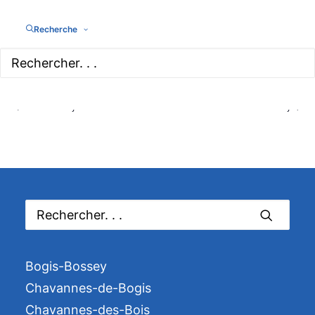
14 septembre 2025 à 10h00
-
15h00
Balade gourmande dans la commune
Recherche
Mies
Previous Day
Next Day
Bogis-Bossey
Chavannes-de-Bogis
Chavannes-des-Bois