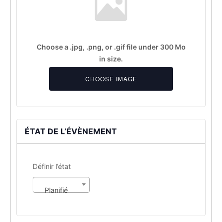
Choose a .jpg, .png, or .gif file under 300 Mo
in size.
Event
Upload
CHOOSE IMAGE
Image
File
ÉTAT DE L’ÉVÈNEMENT
Définir
Définir l’état
l’état
Planifié