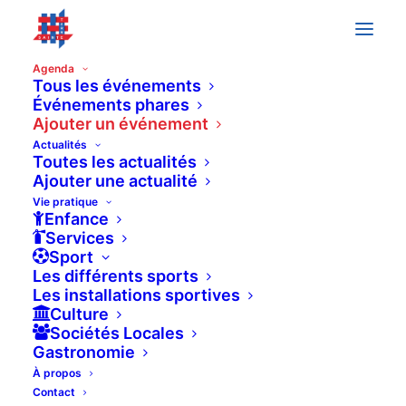
Agenda
Tous les événements
Événements phares
Ajouter un événement
AJOUTER UN ÉVÉNEMENT
Actualités
Toutes les actualités
Ajouter une actualité
Vie pratique
Enfance
ÉVÉNEMENT TITLE:
(required)
Services
Sport
Les différents sports
Les installations sportives
Culture
ÉVÉNEMENT DESCRIPTION:
(required)
Sociétés Locales
Gastronomie
À propos
Contact