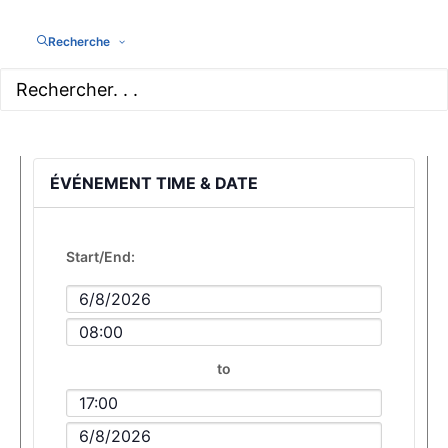
Recherche
ÉVÉNEMENT TIME & DATE
Start/End:
Event
Start
Event
Date
Start
to
Time
Event
End
Event
Time