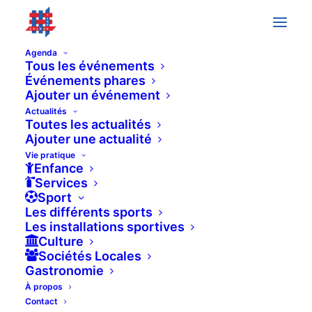
Agenda
Tous les événements
Événements phares
Ajouter un événement
All Day
Actualités
3 juillet
-
4 juillet
Toutes les actualités
Ajouter une actualité
Fête Lacustre
Vie pratique
Plage de Mies
Enfance
Services
10h30
Sport
Les différents sports
Les installations sportives
Culture
Sociétés Locales
Gastronomie
À propos
Contact