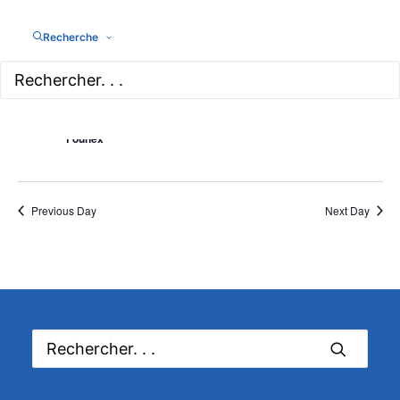
Recherche
4 juillet à 10h30
-
23h30
La virée Balade gourmande
Founex
Previous Day
Next Day