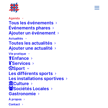
Agenda
Tous les événements
Événements phares
« All Événements
Ajouter un événement
Actualités
Toutes les actualités
This événement has passed.
Ajouter une actualité
Vie pratique
Enfance
HELVÉTIENNE LOTO
Services
Sport
Les différents sports
10 décembre 2022
Les installations sportives
Culture
Sociétés Locales
Gastronomie
À propos
Contact
DETAILS
ORGANIZER