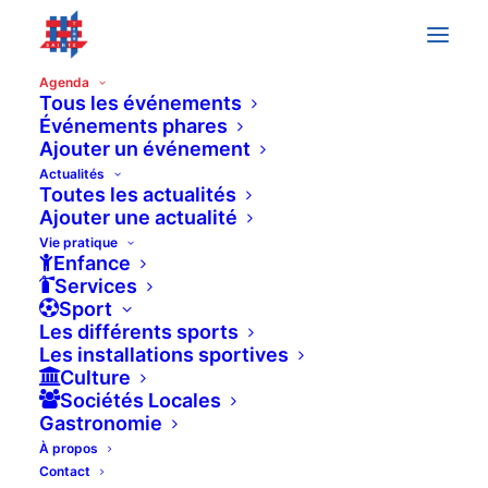
Agenda
Tous les événements
Événements phares
Ajouter un événement
août 2026
Actualités
22 août à 10h00
-
14h00
Toutes les actualités
SAM
22
Ajouter une actualité
Marchés de Bogis-Bossey
Vie pratique
Bogis-Bossey
Enfance
Services
Sport
SAM
22
Les différents sports
Les installations sportives
Culture
Sociétés Locales
Gastronomie
À propos
Contact