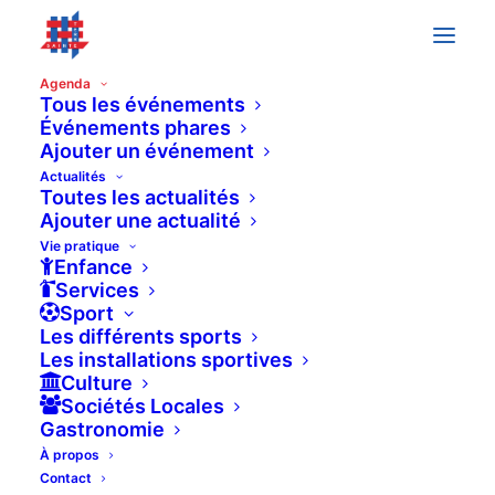
Agenda
Tous les événements
Événements phares
Ajouter un événement
Événements
Previous
Today
Next
Actualités
Événeme
Toutes les actualités
Ajouter une actualité
Vie pratique
Enfance
Services
Sport
Les différents sports
Les installations sportives
Culture
Sociétés Locales
Gastronomie
À propos
Contact