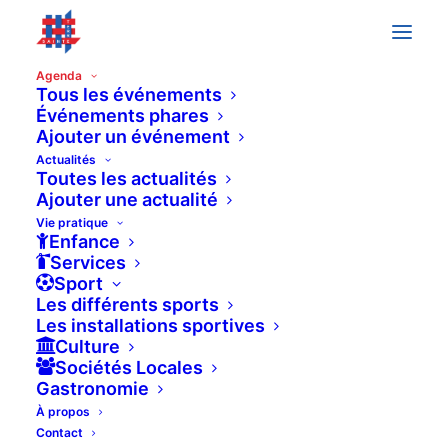
Agenda
Tous les événements
Événements phares
Ajouter un événement
Événements
Previous
Today
Next
Actualités
Événeme
Toutes les actualités
Ajouter une actualité
Vie pratique
Enfance
Services
Sport
Les différents sports
Les installations sportives
Culture
Sociétés Locales
Gastronomie
À propos
Contact