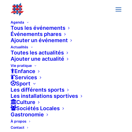
Agenda
Tous les événements
Événements phares
Ajouter un événement
Événements
Previous
Today
Next
Actualités
Événeme
Toutes les actualités
Ajouter une actualité
Vie pratique
Enfance
Services
Sport
Les différents sports
Les installations sportives
Culture
Sociétés Locales
Gastronomie
À propos
Contact