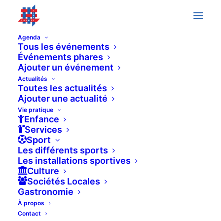
Agenda
Tous les événements
Événements phares
Ajouter un événement
Événements
Previous
Today
Next
Actualités
Événeme
Toutes les actualités
Ajouter une actualité
Vie pratique
Enfance
Services
Sport
Les différents sports
Les installations sportives
Culture
Sociétés Locales
Gastronomie
À propos
Contact