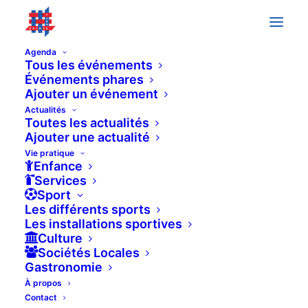
Agenda
Tous les événements
Événements phares
Ajouter un événement
Événements
Previous
Today
Next
Actualités
Événeme
Toutes les actualités
Ajouter une actualité
Vie pratique
Enfance
Services
Sport
Les différents sports
Les installations sportives
Culture
Sociétés Locales
Gastronomie
À propos
Contact