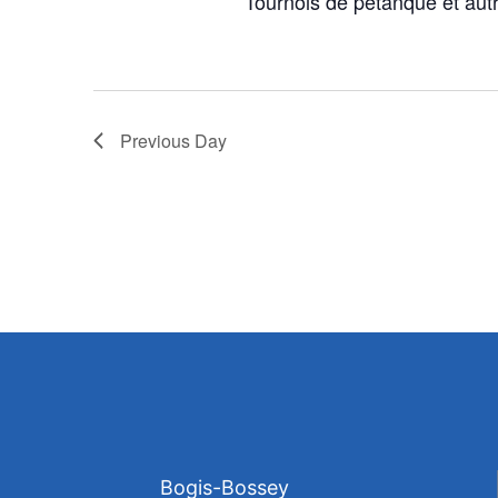
Tournois de pétanque et autre
Previous Day
Bogis-Bossey