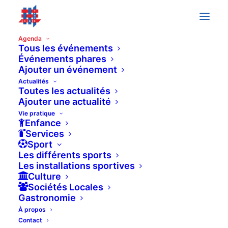
Agenda
Tous les événements
Événements phares
« All Événements
Ajouter un événement
Actualités
Toutes les actualités
This événement has passed.
Ajouter une actualité
Vie pratique
Enfance
JOURNÉE SPORTIVE –
Services
Sport
BOGIS-BOSSEY
Les différents sports
Les installations sportives
Culture
6 juin à 9h30
-
17h00
Sociétés Locales
Gastronomie
À propos
Contact