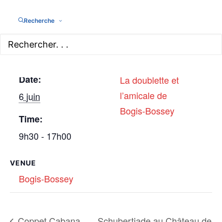
Tournois de pétanque et autres sports. Restauration à
prix famille.
Recherche
DETAILS
ORGANIZER
Date:
La doublette et
l’amicale de
6 juin
Bogis-Bossey
Time:
9h30 - 17h00
VENUE
Bogis-Bossey
Coppet Cabana
Schubertiade au Château de