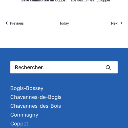
Événements
Événe
Previous
Today
Next
Bogis-Bossey
Chavannes-de-Bogis
Chavannes-des-Bois
Commugny
Coppet