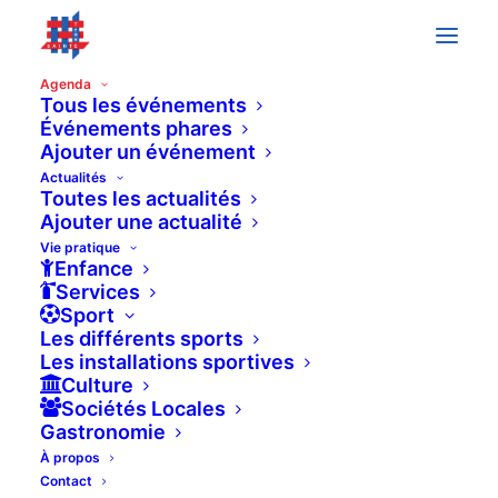
Agenda
Tous les événements
Événements phares
Ajouter un événement
avril 2022
Actualités
8 avril 2022
Toutes les actualités
VEN
8
Ajouter une actualité
Concert annuel du Choeur du Léman
Vie pratique
Salle communale de Coppet
Place des Ormes 1, Coppet
Enfance
Services
9 avril 2022
Sport
SAM
9
Les différents sports
Concert annuel du Choeur du Léman
Les installations sportives
Salle communale de Coppet
Place des Ormes 1, Coppet
Culture
Sociétés Locales
Gastronomie
DIM
10
À propos
Contact