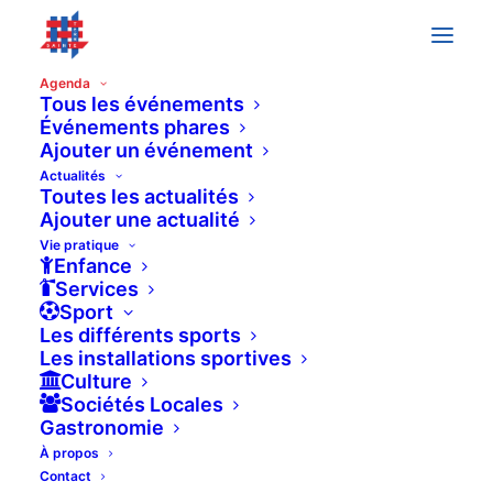
Agenda
Tous les événements
Événements phares
« All Événements
Ajouter un événement
Actualités
Toutes les actualités
This événement has passed.
Ajouter une actualité
Vie pratique
Enfance
MARCHÉ ARTISANAL DE
Services
Sport
MIES (MAM)
Les différents sports
Les installations sportives
Culture
15 mai 2022 à 9h30
-
18h00
Sociétés Locales
Gastronomie
FREE
À propos
Contact