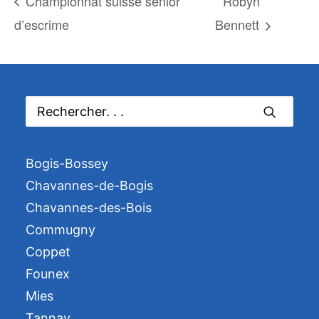
Championnat suisse senior
Robyn
d’escrime
Bennett
Bogis-Bossey
Chavannes-de-Bogis
Chavannes-des-Bois
Commugny
Coppet
Founex
Mies
Tannay