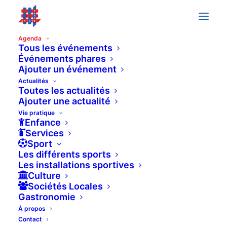
Agenda
Tous les événements
Événements phares
« All Événements
Ajouter un événement
Actualités
Toutes les actualités
MARCHÉS DE BOGIS-
Ajouter une actualité
BOSSEY
Vie pratique
Enfance
Services
Sport
3 octobre à 10h00
-
14h00
Les différents sports
Les installations sportives
Culture
Sociétés Locales
Marchés à la ferme. Légumes et produits locaux. Stands
Gastronomie
d’artisans. Restauration. Animation.
À propos
Contact