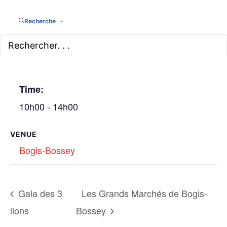
Recherche
DETAILS
ORGANIZER
Date:
Famille
Bourguignon
3 octobre
Time:
10h00 - 14h00
VENUE
Bogis-Bossey
Gala des 3
Les Grands Marchés de Bogis-
lions
Bossey