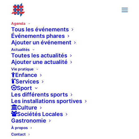
Agenda
Tous les événements
Événements phares
« All Événements
Ajouter un événement
Actualités
Toutes les actualités
This événement has passed.
Ajouter une actualité
Vie pratique
Enfance
YOGA ENFANT – 18 MOIS À 4
Services
Sport
ANS
Les différents sports
Les installations sportives
Culture
4 novembre 2025 à 9h00
-
Sociétés Locales
Gastronomie
9h30
À propos
Contact