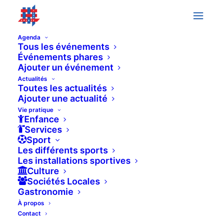
Agenda
Tous les événements
Événements phares
Ajouter un événement
Événements
Previous
Today
Next
Actualités
Événeme
Toutes les actualités
Ajouter une actualité
Vie pratique
Enfance
Services
Sport
Les différents sports
Les installations sportives
Culture
Sociétés Locales
Gastronomie
À propos
Contact