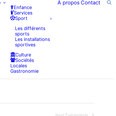
e
À propos
Contact
Enfance
Services
Sport
Les différents
sports
Les installations
sportives
Culture
Sociétés
Locales
Gastronomie
Next
Événements