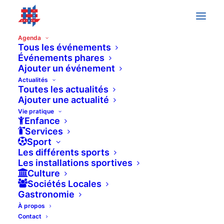
Agenda
Tous les événements
Événements phares
Ajouter un événement
mai 2022
Actualités
Toutes les actualités
DIM
8
Ajouter une actualité
Vie pratique
Enfance
Services
Sport
Les différents sports
Les installations sportives
Culture
Sociétés Locales
Gastronomie
À propos
Contact