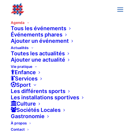
Agenda
Tous les événements
Événements phares
Ajouter un événement
octobre 2025
Actualités
Toutes les actualités
JEU
2
Ajouter une actualité
Vie pratique
Enfance
Services
Sport
Les différents sports
Les installations sportives
Culture
Sociétés Locales
Gastronomie
À propos
Contact