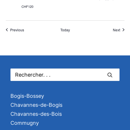
CHF120
Événements
Événe
Previous
Today
Next
Bogis-Bossey
Chavannes-de-Bogis
Chavannes-des-Bois
Commugny